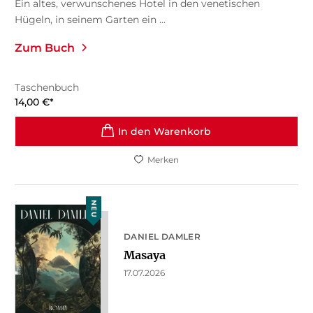
Ein altes, verwunschenes Hotel in den venetischen
Hügeln, in seinem Garten ein ...
Zum Buch
Taschenbuch
14,00
€
*
In den Warenkorb
Merken
NEU
DANIEL DAMLER
Masaya
17.07.2026