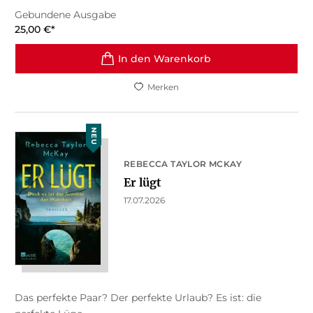
Gebundene Ausgabe
25,00
€
*
In den Warenkorb
Merken
NEU
REBECCA TAYLOR MCKAY
Er lügt
17.07.2026
Das perfekte Paar? Der perfekte Urlaub? Es ist: die