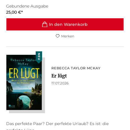
Gebundene Ausgabe
25,00
€
*
In den Warenkorb
Merken
NEU
REBECCA TAYLOR MCKAY
Er lügt
17.07.2026
Das perfekte Paar? Der perfekte Urlaub? Es ist: die