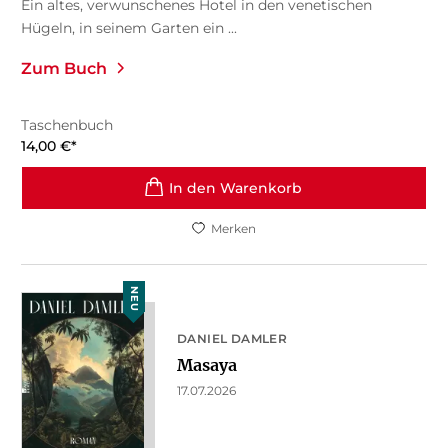
Ein altes, verwunschenes Hotel in den venetischen
Hügeln, in seinem Garten ein ...
Zum Buch
Taschenbuch
14,00
€
*
In den Warenkorb
Merken
NEU
DANIEL DAMLER
Masaya
17.07.2026