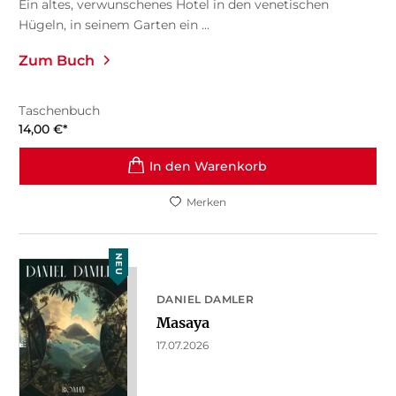
Ein altes, verwunschenes Hotel in den venetischen
Hügeln, in seinem Garten ein ...
Zum Buch
Taschenbuch
14,00
€
*
In den Warenkorb
Merken
NEU
DANIEL DAMLER
Masaya
17.07.2026