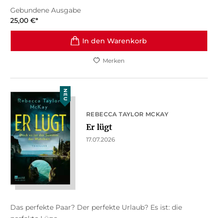
Gebundene Ausgabe
25,00
€
*
In den Warenkorb
Merken
NEU
REBECCA TAYLOR MCKAY
Er lügt
17.07.2026
Das perfekte Paar? Der perfekte Urlaub? Es ist: die