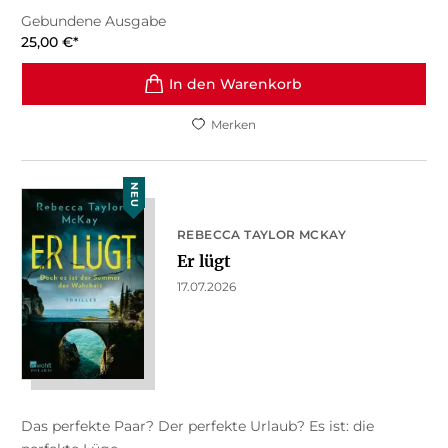
Gebundene Ausgabe
25,00
€
*
In den Warenkorb
Merken
NEU
REBECCA TAYLOR MCKAY
Er lügt
17.07.2026
Das perfekte Paar? Der perfekte Urlaub? Es ist: die