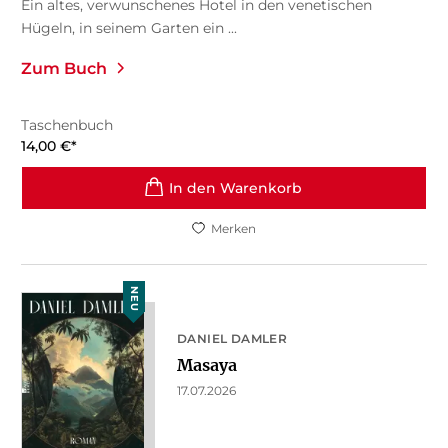
Ein altes, verwunschenes Hotel in den venetischen
Hügeln, in seinem Garten ein ...
Zum Buch
Taschenbuch
14,00
€
*
In den Warenkorb
Merken
NEU
DANIEL DAMLER
Masaya
17.07.2026