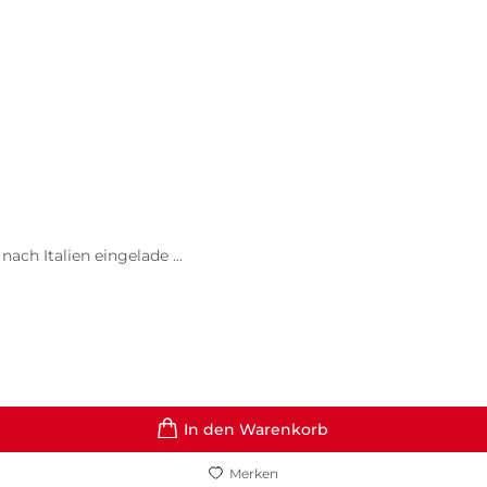
ch Italien eingelade ...
In den Warenkorb
Merken