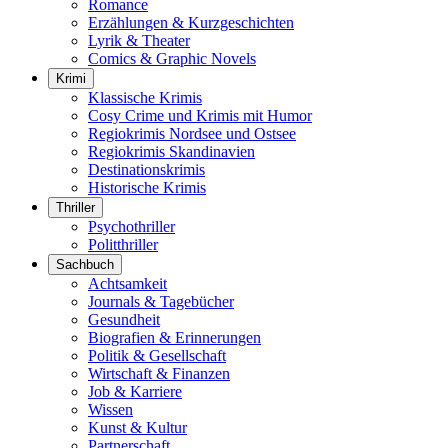
Romance
Erzählungen & Kurzgeschichten
Lyrik & Theater
Comics & Graphic Novels
Krimi
Klassische Krimis
Cosy Crime und Krimis mit Humor
Regiokrimis Nordsee und Ostsee
Regiokrimis Skandinavien
Destinationskrimis
Historische Krimis
Thriller
Psychothriller
Politthriller
Sachbuch
Achtsamkeit
Journals & Tagebücher
Gesundheit
Biografien & Erinnerungen
Politik & Gesellschaft
Wirtschaft & Finanzen
Job & Karriere
Wissen
Kunst & Kultur
Partnerschaft