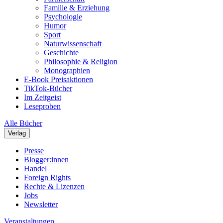
Familie & Erziehung
Psychologie
Humor
Sport
Naturwissenschaft
Geschichte
Philosophie & Religion
Monographien
E-Book Preisaktionen
TikTok-Bücher
Im Zeitgeist
Leseproben
Alle Bücher
Verlag
Presse
Blogger:innen
Handel
Foreign Rights
Rechte & Lizenzen
Jobs
Newsletter
Veranstaltungen