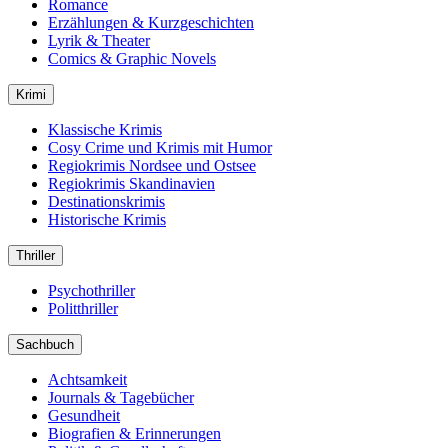
Romance
Erzählungen & Kurzgeschichten
Lyrik & Theater
Comics & Graphic Novels
Krimi
Klassische Krimis
Cosy Crime und Krimis mit Humor
Regiokrimis Nordsee und Ostsee
Regiokrimis Skandinavien
Destinationskrimis
Historische Krimis
Thriller
Psychothriller
Politthriller
Sachbuch
Achtsamkeit
Journals & Tagebücher
Gesundheit
Biografien & Erinnerungen