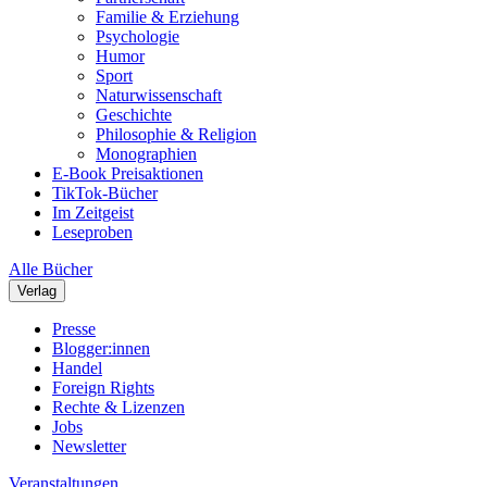
Familie & Erziehung
Psychologie
Humor
Sport
Naturwissenschaft
Geschichte
Philosophie & Religion
Monographien
E-Book Preisaktionen
TikTok-Bücher
Im Zeitgeist
Leseproben
Alle Bücher
Verlag
Presse
Blogger:innen
Handel
Foreign Rights
Rechte & Lizenzen
Jobs
Newsletter
Veranstaltungen