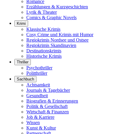
Romance
Erzählungen & Kurzgeschichten
Lyrik & Theater
Comics & Graphic Novels
Krimi
Klassische Krimis
Cosy Crime und Krimis mit Humor
Regiokrimis Nordsee und Ostsee
Regiokrimis Skandinavien
Destinationskrimis
Historische Krimis
Thriller
Psychothriller
Politthriller
Sachbuch
Achtsamkeit
Journals & Tagebücher
Gesundheit
Biografien & Erinnerungen
Politik & Gesellschaft
Wirtschaft & Finanzen
Job & Karriere
Wissen
Kunst & Kultur
Partnerschaft