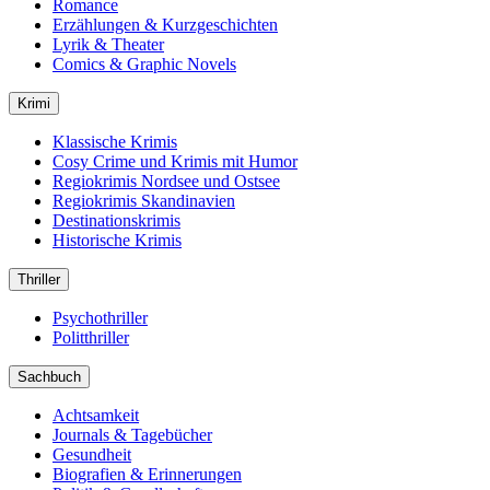
Romance
Erzählungen & Kurzgeschichten
Lyrik & Theater
Comics & Graphic Novels
Krimi
Klassische Krimis
Cosy Crime und Krimis mit Humor
Regiokrimis Nordsee und Ostsee
Regiokrimis Skandinavien
Destinationskrimis
Historische Krimis
Thriller
Psychothriller
Politthriller
Sachbuch
Achtsamkeit
Journals & Tagebücher
Gesundheit
Biografien & Erinnerungen